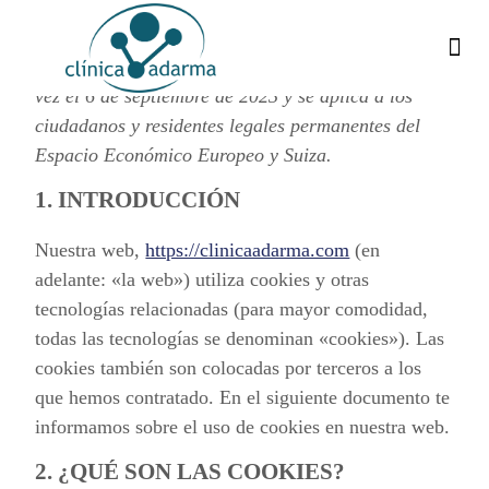
Política De Cookies (UE)
Esta política de cookies fue actualizada por última
¿
C
vez el 6 de septiembre de 2023 y se aplica a los
ciudadanos y residentes legales permanentes del
Espacio Económico Europeo y Suiza.
1. INTRODUCCIÓN
Nuestra web,
https://clinicaadarma.com
(en
adelante: «la web») utiliza cookies y otras
tecnologías relacionadas (para mayor comodidad,
todas las tecnologías se denominan «cookies»). Las
cookies también son colocadas por terceros a los
que hemos contratado. En el siguiente documento te
informamos sobre el uso de cookies en nuestra web.
2. ¿QUÉ SON LAS COOKIES?